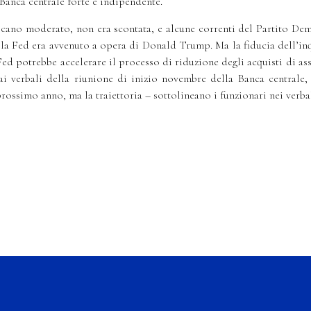
a Banca centrale forte e indipendente.
ano moderato, non era scontata, e alcune correnti del Partito Demo
la Fed era avvenuto a opera di Donald Trump. Ma la fiducia dell’inq
Fed potrebbe accelerare il processo di riduzione degli acquisti di asse
verbali della riunione di inizio novembre della Banca centrale, 
rossimo anno, ma la traiettoria – sottolineano i funzionari nei verba