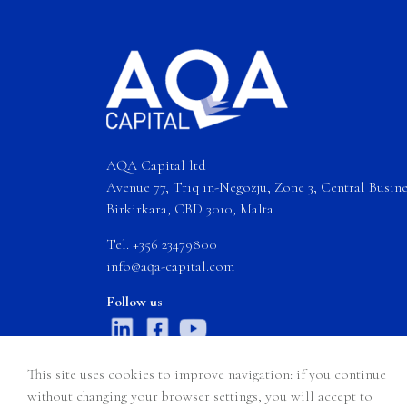
AQA Capital ltd
Avenue 77, Triq in-Negozju, Zone 3, Central Busines
Birkirkara, CBD 3010, Malta
Tel. +356 23479800
info@aqa-capital.com
Follow us
This site uses cookies to improve navigation: if you continue
without changing your browser settings, you will accept to