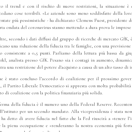
to il trend e con il rischio di nuove restrizioni, la situazione 
cedano cose terribili. «Le aziende sono meno soddisfatte della loro 
entate più pessimistiche - ha dichiarato Clemens Fuest, presidente dell’
rta ondata del coronavirus stanno mettendo a dura prova le imprese 
ltre, secondo i dati diffusi dal gruppo di ricerche di mercato GfK, è
icano una riduzione della fiducia tra le famiglie, con una previsione
 consistente a 0,5 punti. Parliamo della lettura più bassa da giu
kl, analista presso GfK. Pesano sia i contagi in aumento, dinamica
tra una restrizione del potere d'acquisto a causa di un alto tasso di in
 che è stato concluso l’accordo di coalizione per il prossimo go
e, il Partito Liberale Democratico si appresta con molta probabilità 
o di coalizione con la politica finanziaria più solida.
ferma della fiducia è il numero uno della Federal Reserve. Recentem
l’istituto per un secondo mandato. Alla vicepresidenza è stata nomi
ha detto di avere fiducia nel fatto che la Fed riuscirà a «tenere l’in
la piena occupazione e «renderanno la nostra economia più forte c