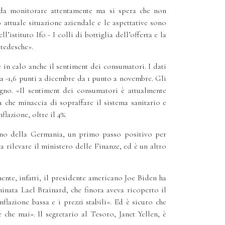
è da monitorare attentamente ma si spera che non
attuale situazione aziendale e le aspettative sono
istituto Ifo - I colli di bottiglia dell’offerta e la
tedesche».
 in calo anche il sentiment dei consumatori. I dati
 a -1,6 punti a dicembre da 1 punto a novembre. Gli
gno. «Il sentiment dei consumatori è attualmente
 che minaccia di sopraffare il sistema sanitario e
flazione, oltre il 4%.
verno della Germania, un primo passo positivo per
a rilevare il ministero delle Finanze, ed è un altro
ente, infatti, il presidente americano Joe Biden ha
nata Lael Brainard, che finora aveva ricoperto il
flazione bassa e i prezzi stabili». Ed è sicuro che
he mai». Il segretario al Tesoro, Janet Yellen, è