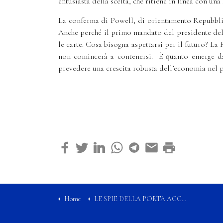
entusiasta della scelta, che ritiene in linea con un
La conferma di Powell, di orientamento Repubblic
Anche perché il primo mandato del presidente del
le carte. Cosa bisogna aspettarsi per il futuro? La 
non comincerà a contenersi. È quanto emerge dai 
prevedere una crescita robusta dell’economia nel p
Home
LE SPIE DELLA PORTA ACCANTO