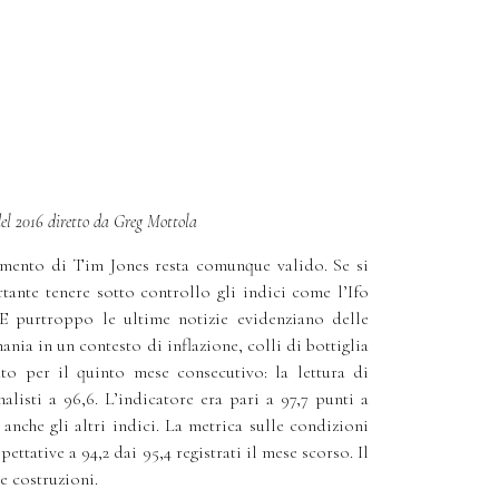
del 2016 diretto da Greg Mottola
mento di Tim Jones resta comunque valido. Se si
tante tenere sotto controllo gli indici come l’Ifo
E purtroppo le ultime notizie evidenziano delle
ania in un contesto di inflazione, colli di bottiglia
ato per il quinto mese consecutivo: la lettura di
alisti a 96,6. L’indicatore era pari a 97,7 punti a
 anche gli altri indici. La metrica sulle condizioni
ettative a 94,2 dai 95,4 registrati il mese scorso. Il
e costruzioni.