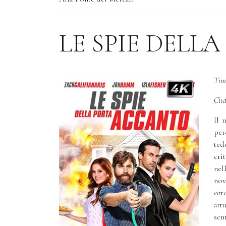
LE SPIE DELL
Tim 
Cita
Il 
per
ted
cri
nel
nov
ott
att
sen