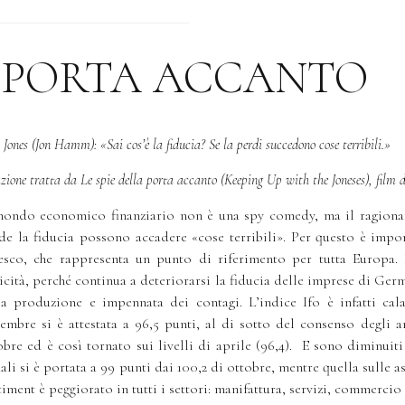
Responsible Way
A PORTA ACCANTO
People
Jones (Jon Hamm): «Sai cos’è la fiducia? Se la perdi succedono cose terribili.»
zione tratta da Le spie della porta accanto (Keeping Up with the Joneses), film 
mondo economico finanziario non è una spy comedy, ma il ragiona
News
de la fiducia possono accadere «cose terribili». Per questo è impor
esco, che rappresenta un punto di riferimento per tutta Europa. 
ticità, perché continua a deteriorarsi la fiducia delle imprese di Germ
la produzione e impennata dei contagi. L’indice Ifo è infatti cal
Regulatory
embre si è attestata a 96,5 punti, al di sotto del consenso degli an
obre ed è così tornato sui livelli di aprile (96,4). E sono diminuiti
uali si è portata a 99 punti dai 100,2 di ottobre, mentre quella sulle asp
Contact
timent è peggiorato in tutti i settori: manifattura, servizi, commercio 