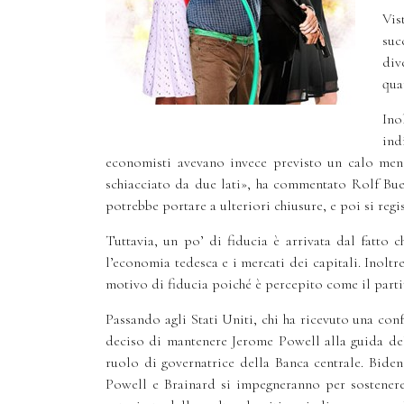
Vis
suc
div
qua
Ino
ind
economisti avevano invece previsto un calo meno
schiacciato da due lati», ha commentato Rolf Buer
potrebbe portare a ulteriori chiusure, e poi si regis
Tuttavia, un po’ di fiducia è arrivata dal fatto
l’economia tedesca e i mercati dei capitali. Inoltr
motivo di fiducia poiché è percepito come il partit
Passando agli Stati Uniti, chi ha ricevuto una con
deciso di mantenere Jerome Powell alla guida del
ruolo di governatrice della Banca centrale. Biden 
Powell e Brainard si impegneranno per sostenere 